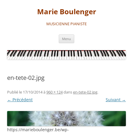
Aller
au
Marie Boulenger
contenu
MUSICIENNE PIANISTE
Menu
en-tete-02.jpg
Publié le
17/10/2014
à
960 × 124
dans
en-tete-02.jpg
.
← Précédent
Suivant →
https://marieboulenger.be/wp-