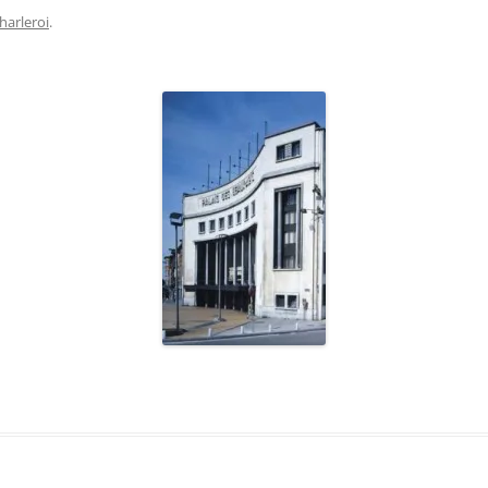
harleroi
.