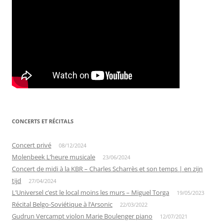
CONCERTS ET RÉCITALS
Concert privé
08/12/2024
Molenbeek L’heure musicale
23/06/2024
Concert de midi à la KBR – Charles Scharrès et son temps | en zijn
tijd
27/04/2024
L’Universel c’est le local moins les murs – Miguel Torga
19/05/2023
Récital Belgo-Soviétique à l’Arsonic
22/03/2022
Gudrun Vercampt violon Marie Boulenger piano
12/07/2021