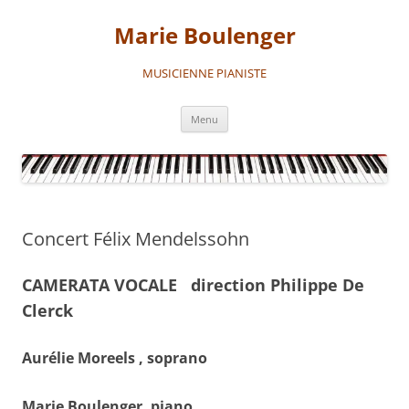
Aller
au
Marie Boulenger
contenu
MUSICIENNE PIANISTE
Menu
Concert Félix Mendelssohn
CAMERATA VOCALE direction Philippe De
Clerck
Aurélie Moreels , soprano
Marie Boulenger, piano