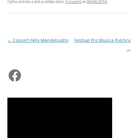
Cette entrée a été publiée dans
Concerts
le
04/06/2016
.
Navigation
←
Concert Félix Mendelssohn
Festival Pro Musica Pulchra
des
→
articles
Facebook